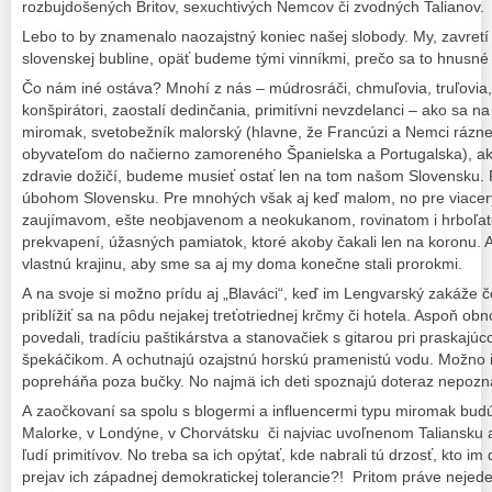
rozbujdošených Britov, sexuchtivých Nemcov či zvodných Talianov.
Lebo to by znamenalo naozajstný koniec našej slobody. My, zavret
slovenskej bubline, opäť budeme tými vinníkmi, prečo sa to hnusné 
Čo nám iné ostáva? Mnohí z nás – múdrosráči, chmuľovia, truľovia, k
konšpirátori, zaostalí dedinčania, primitívni nevzdelanci – ako sa na
miromak, svetobežník malorský (hlavne, že Francúzi a Nemci rázne 
obyvateľom do načierno zamoreného Španielska a Portugalska), ak
zdravie dožičí, budeme musieť ostať len na tom našom Slovensku.
úbohom Slovensku. Pre mnohých však aj keď malom, no pre viacerý
zaujímavom, ešte neobjavenom a neokukanom, rovinatom i hrboľat
prekvapení, úžasných pamiatok, ktoré akoby čakali len na koronu.
vlastnú krajinu, aby sme sa aj my doma konečne stali prorokmi.
A na svoje si možno prídu aj „Blaváci“, keď im Lengvarský zakáže č
priblížiť sa na pôdu nejakej treťotriednej krčmy či hotela. Aspoň ob
povedali, tradíciu paštikárstva a stanovačiek s gitarou pri praskajúc
špekáčikom. A ochutnajú ozajstnú horskú pramenistú vodu. Možno i
popreháňa poza bučky. No najmä ich deti spoznajú doteraz nepozn
A zaočkovaní sa spolu s blogermi a influencermi typu miromak bud
Malorke, v Londýne, v Chorvátsku či najviac uvoľnenom Taliansku 
ľudí primitívov. No treba sa ich opýtať, kde nabrali tú drzosť, kto im 
prejav ich západnej demokratickej tolerancie?! Pritom práve nejede