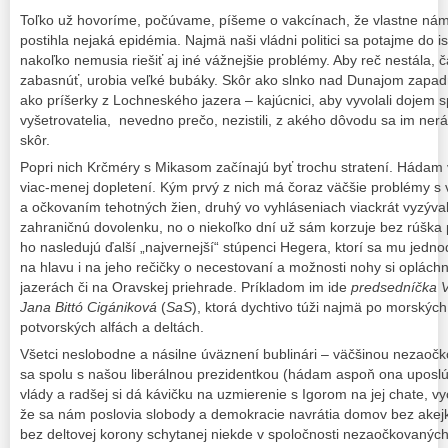
Toľko už hovoríme, počúvame, píšeme o vakcínach, že vlastne nám 
postihla nejaká epidémia. Najmä naši vládni politici sa potajme do is
nakoľko nemusia riešiť aj iné vážnejšie problémy. Aby reč nestála, 
zabasnúť, urobia veľké bubáky. Skôr ako slnko nad Dunajom zapadne,
ako príšerky z Lochneského jazera – kajúcnici, aby vyvolali dojem 
vyšetrovatelia, nevedno prečo, nezistili, z akého dôvodu sa im nerá
skôr.
Popri nich Krčméry s Mikasom začínajú byť trochu stratení. Hádam 
viac-menej dopletení. Kým prvý z nich má čoraz väčšie problémy s 
a očkovaním tehotných žien, druhý vo vyhláseniach viackrát vyzýval
zahraničnú dovolenku, no o niekoľko dní už sám korzuje bez rúška p
ho nasledujú ďalší „najvernejší“ stúpenci Hegera, ktorí sa mu jedn
na hlavu i na jeho rečičky o necestovaní a možnosti nohy si oplác
jazerách či na Oravskej priehrade. Príkladom im ide
predsedníčka 
Jana Bittó Cigániková
(
SaS
), ktorá dychtivo túži najmä po morských
potvorských alfách a deltách.
Všetci neslobodne a násilne úväznení bublinári – väčšinou nezaoč
sa spolu s našou liberálnou prezidentkou (hádam aspoň ona upos
vlády a radšej si dá kávičku na uzmierenie s Igorom na jej chate, 
že sa nám poslovia slobody a demokracie navrátia domov bez akej
bez deltovej korony schytanej niekde v spoločnosti nezaočkovanýc