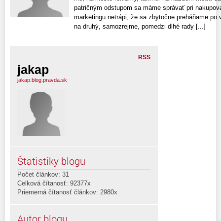
patričným odstupom sa máme správať pri nakupovan
marketingu netrápi, že sa zbytočne preháňame po v
na druhý, samozrejme, pomedzi dlhé rady [...]
RSS
jakap
jakap.blog.pravda.sk
Štatistiky blogu
Počet článkov: 31
Celková čítanosť: 92377x
Priemerná čítanosť článkov: 2980x
Autor blogu