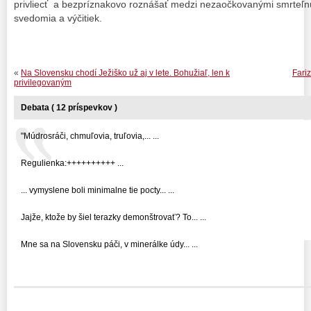
privliecť a bezpríznakovo roznášať medzi nezaočkovanými smrteľn
svedomia a výčitiek.
«
Na Slovensku chodí Ježiško už aj v lete. Bohužiaľ, len k
Fari
privilegovaným
Debata ( 12 príspevkov )
"Múdrosráči, chmuľovia, truľovia,... ...
Regulienka:++++++++++ ...
... vymyslene boli minimalne tie pocty... ...
Jajže, ktože by šiel terazky demonštrovať? To... ...
Mne sa na Slovensku páči, v minerálke údy... ...