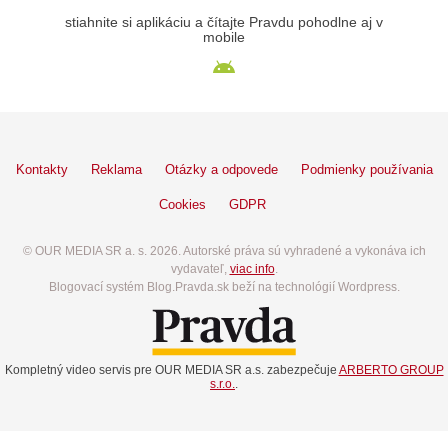
stiahnite si aplikáciu a čítajte Pravdu pohodlne aj v
mobile
Kontakty
Reklama
Otázky a odpovede
Podmienky používania
Cookies
GDPR
© OUR MEDIA SR a. s. 2026. Autorské práva sú vyhradené a vykonáva ich
vydavateľ,
viac info
.
Blogovací systém Blog.Pravda.sk beží na technológií Wordpress.
Kompletný video servis pre OUR MEDIA SR a.s. zabezpečuje
ARBERTO GROUP
s.r.o.
.