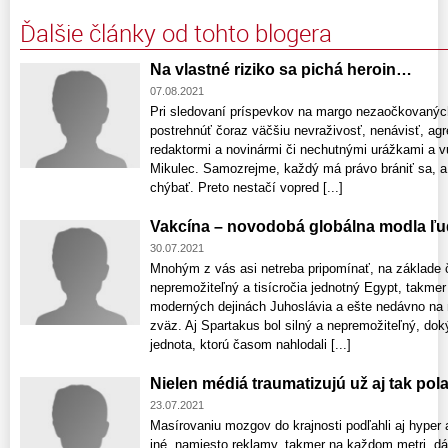
Ďalšie články od tohto blogera
Na vlastné riziko sa pichá heroin…
07.08.2021
Pri sledovaní príspevkov na margo nezaočkovanýc
postrehnúť čoraz väčšiu nevraživosť, nenávisť, agre
redaktormi a novinármi či nechutnými urážkami a v
Mikulec. Samozrejme, každý má právo brániť sa, a
chýbať. Preto nestačí vopred [...]
Vakcína – novodobá globálna modla ľu
30.07.2021
Mnohým z vás asi netreba pripomínať, na základe č
nepremožiteľný a tisícročia jednotný Egypt, takm
moderných dejinách Juhoslávia a ešte nedávno na 
zväz. Aj Spartakus bol silný a nepremožiteľný, dok
jednota, ktorú časom nahlodali [...]
Nielen médiá traumatizujú už aj tak po
23.07.2021
Masírovaniu mozgov do krajnosti podľahli aj hyper 
iné, namiesto reklamy, takmer na každom metri, dá