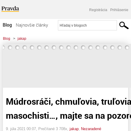
Registrácia
Prihlásenie
Blog
Najnovšie články
Najčítanejšie články
Blog
>
jakap
Najkomentovanejšie články
>
Múdrosráči, chmuľovia, truľovia, krikľúni, masochisti..., majte sa na pozore!
Zoznam blogov
Komerčné blogy
Múdrosráči, chmuľovia, truľovia,
masochisti…, majte sa na pozor
9. júla 2021 00:07
, Prečítané 3 708x,
jakap
,
Nezaradené